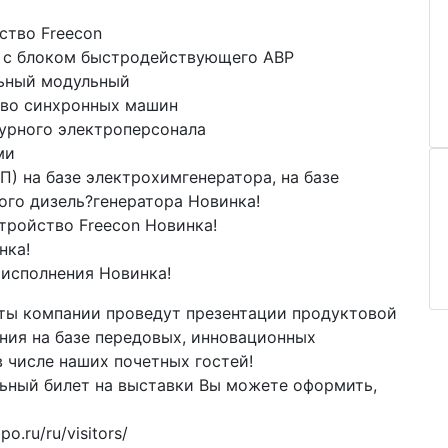
ство Freecon
о с блоком быстродействующего АВР
льный модульный
тво синхронных машин
журного электроперсонала
ми
) на базе электрохимгенератора, на базе
ого дизель?генератора Новинка!
тройство Freecon Новинка!
нка!
исполнения Новинка!
ты компании проведут презентации продуктовой
ния на базе передовых, инновационных
в числе наших почетных гостей!
ьный билет на выставки Вы можете оформить,
o.ru/ru/visitors/