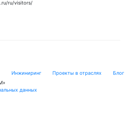
u/ru/visitors/
я
Инжиниринг
Проекты в отраслях
Блог
М»
нальных данных