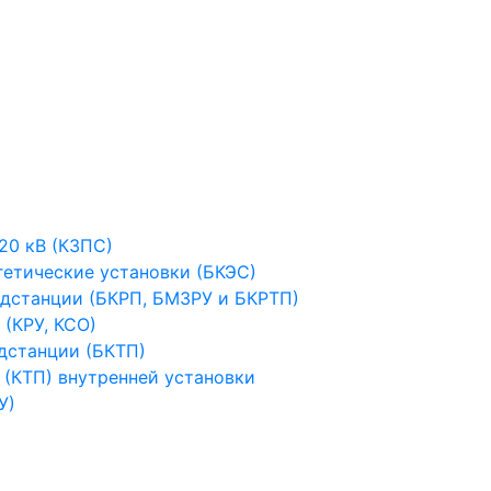
20 кВ (КЗПС)
гетические установки (БКЭС)
дстанции (БКРП, БМЗРУ и БКРТП)
(КРУ, КСО)
дстанции (БКТП)
(КТП) внутренней установки
У)