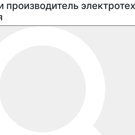
и производитель электроте
я