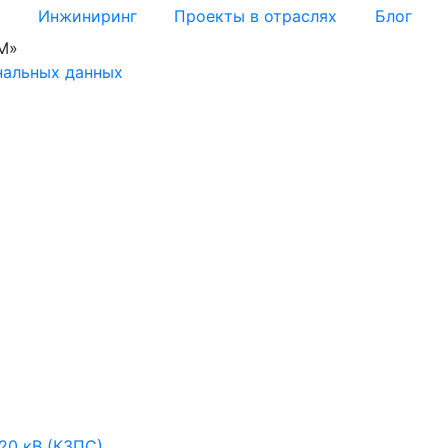
я
Инжиниринг
Проекты в отраслях
Блог
М»
нальных данных
20 кВ (КЗПС)