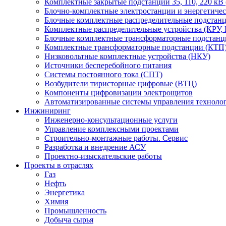
Комплектные закрытые подстанции 35, 110, 220 кВ
Блочно-комплектные электростанции и энергетиче
Блочные комплектные распределительные подста
Комплектные распределительные устройства (КРУ,
Блочные комплектные трансформаторные подстанц
Комплектные трансформаторные подстанции (КТП)
Низковольтные комплектные устройства (НКУ)
Источники бесперебойного питания
Системы постоянного тока (СПТ)
Возбудители тиристорные цифровые (ВТЦ)
Компоненты цифровизации электрощитов
Автоматизированные системы управления техноло
Инжиниринг
Инженерно-консультационные услуги
Управление комплексными проектами
Строительно-монтажные работы. Сервис
Разработка и внедрение АСУ
Проектно-изыскательские работы
Проекты в отраслях
Газ
Нефть
Энергетика
Химия
Промышленность
Добыча сырья