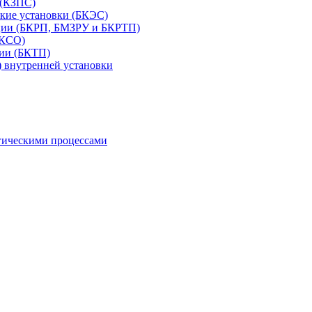
 (КЗПС)
ские установки (БКЭС)
нции (БКРП, БМЗРУ и БКРТП)
 КСО)
ии (БКТП)
 внутренней установки
гическими процессами