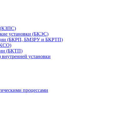
 (КЗПС)
ские установки (БКЭС)
нции (БКРП, БМЗРУ и БКРТП)
 КСО)
ии (БКТП)
 внутренней установки
гическими процессами