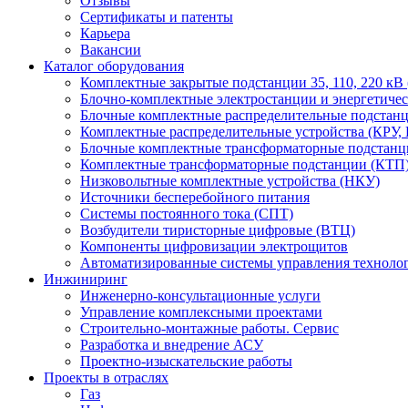
Отзывы
Сертификаты и патенты
Карьера
Вакансии
Каталог оборудования
Комплектные закрытые подстанции 35, 110, 220 кВ
Блочно-комплектные электростанции и энергетиче
Блочные комплектные распределительные подста
Комплектные распределительные устройства (КРУ,
Блочные комплектные трансформаторные подстанц
Комплектные трансформаторные подстанции (КТП)
Низковольтные комплектные устройства (НКУ)
Источники бесперебойного питания
Системы постоянного тока (СПТ)
Возбудители тиристорные цифровые (ВТЦ)
Компоненты цифровизации электрощитов
Автоматизированные системы управления техноло
Инжиниринг
Инженерно-консультационные услуги
Управление комплексными проектами
Строительно-монтажные работы. Сервис
Разработка и внедрение АСУ
Проектно-изыскательские работы
Проекты в отраслях
Газ