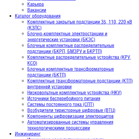
Карьера
Вакансии
Каталог оборудования
Комплектные закрытые подстанции 35, 110, 220 кВ
(КЗПС)
Блочно-комплектные электростанции и
энергетические установки (БКЭС)
Блочные комплектные распределительные
подстанции (БКРП, БМЗРУ и БКРТП)
Комплектные распределительные устройства (КРУ,
КСО)
Блочные комплектные трансформаторные
подстанции (БКТП)
Комплектные трансформаторные подстанции (КТП)
внутренней установки
Низковольтные комплектные устройства (НКУ)
Источники бесперебойного питания
Системы постоянного тока (СПТ)
Возбудители тиристорные цифровые (ВТЦ)
Компоненты цифровизации электрощитов
Автоматизированные системы управления
технологическими процессами
Инжиниринг